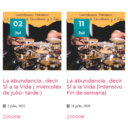
02
11
Jul
Jul
La abundancia , decir
La abundancia , decir
SÍ a la Vida ( miércoles
SÍ a la Vida (Intensivo
de julio- tarde )
Fin de semana)
2 julio, 2025
11 julio, 2026
220,00
€
220,00
€