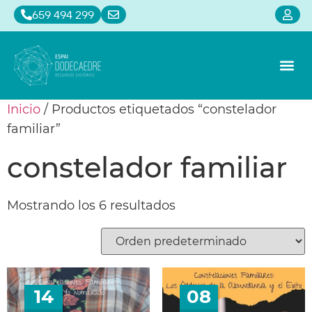
659 494 299
Alquiler de sa
Constelaci
Calendari
Inicio
/ Productos etiquetados “constelador
familiar”
constelador familiar
Mostrando los 6 resultados
14
08