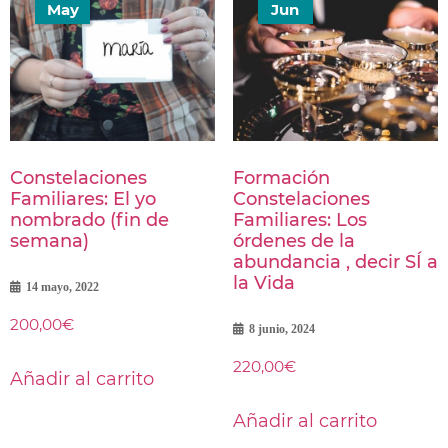
May
Jun
Constelaciones
Formación
Familiares: El yo
Constelaciones
nombrado (fin de
Familiares: Los
semana)
órdenes de la
abundancia , decir SÍ a
la Vida
14 mayo, 2022
200,00
€
8 junio, 2024
220,00
€
Añadir al carrito
Añadir al carrito