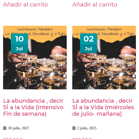
Añadir al carrito
Añadir al carrito
10
02
Jul
Jul
La abundancia , decir
La abundancia , decir
SÍ a la Vida (Intensivo
SÍ a la Vida (miércoles
Fin de semana)
de julio- mañana)
10 julio, 2027
2 julio, 2025