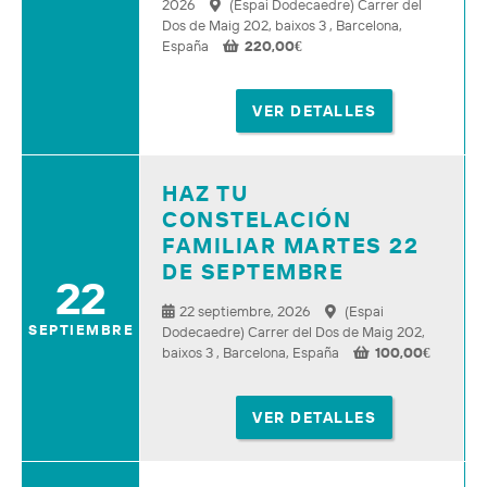
2026
(Espai Dodecaedre) Carrer del
Dos de Maig 202, baixos 3 , Barcelona,
España
220,00
€
VER DETALLES
HAZ TU
CONSTELACIÓN
FAMILIAR MARTES 22
DE SEPTEMBRE
22
22 septiembre, 2026
(Espai
SEPTIEMBRE
Dodecaedre) Carrer del Dos de Maig 202,
baixos 3 , Barcelona, España
100,00
€
VER DETALLES