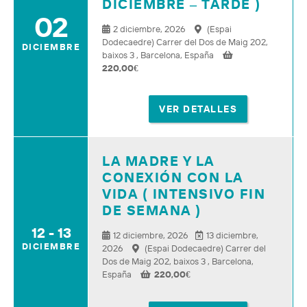
DICIEMBRE – TARDE )
02
2 diciembre, 2026
(Espai
Dodecaedre) Carrer del Dos de Maig 202,
DICIEMBRE
baixos 3 , Barcelona, España
220,00
€
VER DETALLES
LA MADRE Y LA
CONEXIÓN CON LA
VIDA ( INTENSIVO FIN
DE SEMANA )
12 - 13
12 diciembre, 2026
13 diciembre,
DICIEMBRE
2026
(Espai Dodecaedre) Carrer del
Dos de Maig 202, baixos 3 , Barcelona,
España
220,00
€