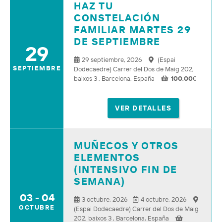
HAZ TU
CONSTELACIÓN
FAMILIAR MARTES 29
DE SEPTIEMBRE
29
29 septiembre, 2026
(Espai
SEPTIEMBRE
Dodecaedre) Carrer del Dos de Maig 202,
baixos 3 , Barcelona, España
100,00
€
VER DETALLES
MUÑECOS Y OTROS
ELEMENTOS
(INTENSIVO FIN DE
SEMANA)
03 - 04
3 octubre, 2026
4 octubre, 2026
OCTUBRE
(Espai Dodecaedre) Carrer del Dos de Maig
202, baixos 3 , Barcelona, España