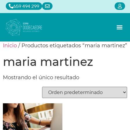
659 494 299
Alquiler de sa
Constelaci
Calendari
Inicio
/ Productos etiquetados “maria martinez”
maria martinez
Mostrando el único resultado