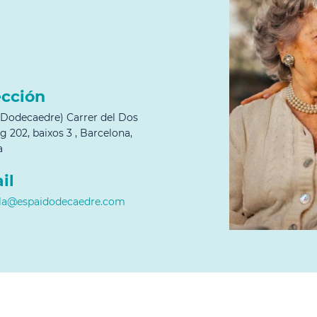
ección
 Dodecaedre) Carrer del Dos
g 202, baixos 3 , Barcelona,
a
il
ela@espaidodecaedre.com