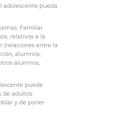
 el adolescente pueda
stemas: Familiar
s, relativos a la
r (relaciones entre la
cción, alumnos,
 otros alumnos,
olescente puede
s de adultos
obiar y de poner