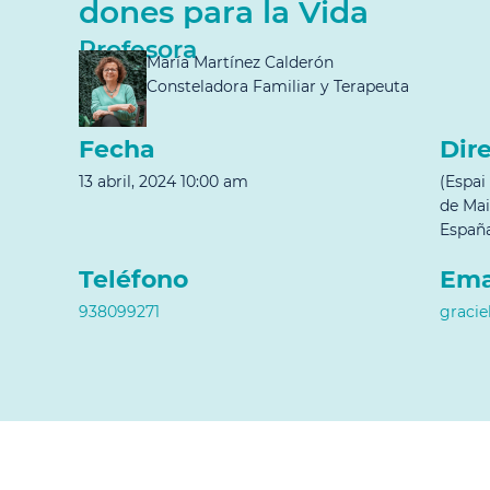
dones para la Vida
Profesora
María Martínez Calderón
Consteladora Familiar y Terapeuta
Fecha
Dir
13 abril, 2024 10:00 am
(Espai
de Mai
Españ
Teléfono
Ema
938099271
graci