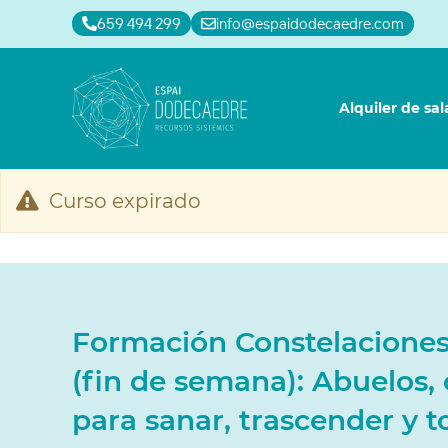
659 494 299
info@espaidodecaedre.com
Alquiler de sal
Curso expirado
Formación Constelaciones
(fin de semana): Abuelos, 
para sanar, trascender y t