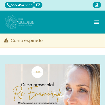
659 494 299
Alquiler de sa
Constelaci
Calendari
Curso expirado