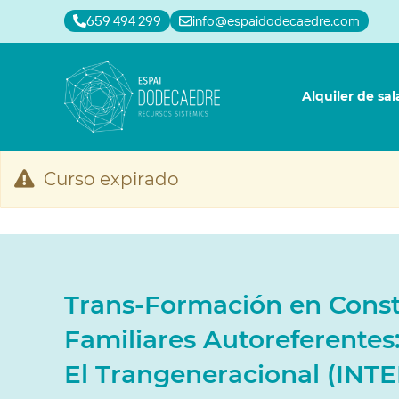
659 494 299
info@espaidodecaedre.com
Alquiler de sal
Curso expirado
Trans-Formación en Const
Familiares Autoreferentes
El Trangeneracional (INT