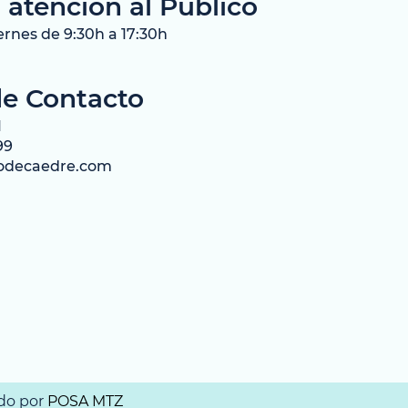
 atención al Público
ernes de 9:30h a 17:30h
de Contacto
1
99
odecaedre.com
ado por
POSA MTZ