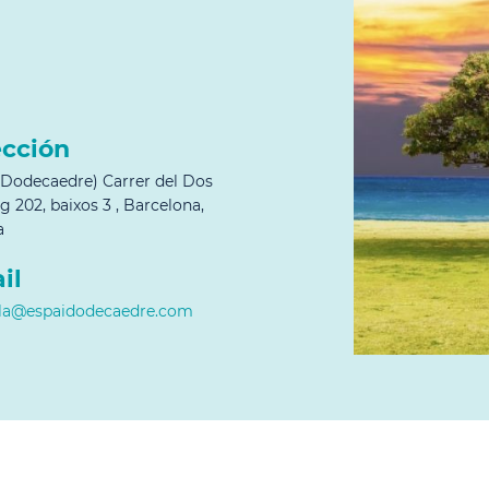
ección
 Dodecaedre) Carrer del Dos
g 202, baixos 3 , Barcelona,
a
il
ela@espaidodecaedre.com