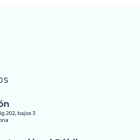
OS
ón
g 202, bajos 3
lona