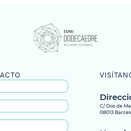
TACTO
VISÍTAN
Direcci
C/ Dos de Mai
08013 Barce