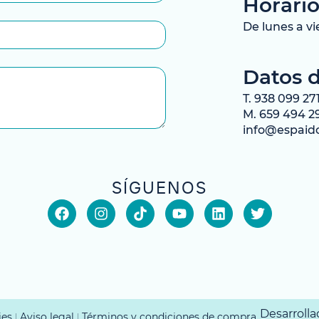
Horario
De lunes a vi
Datos 
T. 938 099 27
M. 659 494 2
info@espaid
SÍGUENOS
Desarroll
ies
Aviso legal
Términos y condiciones de compra