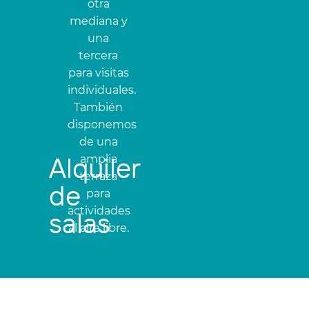
otra
mediana y
una
tercera
para visitas
individuales.
También
disponemos
de una
Alquiler
amplia
terraza
de
para
actividades
salas
al aire libre.