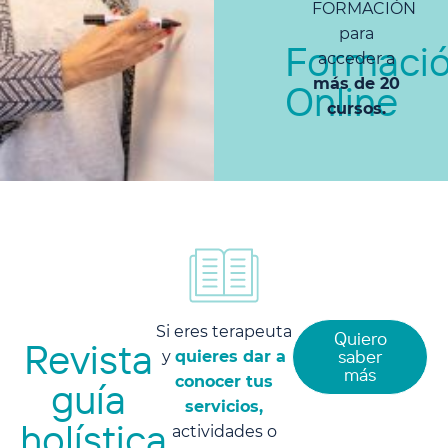
FORMACIÓN
para
Formaci
acceder a
más de 20
Online
cursos.
Si eres terapeuta
Quiero
Revista
saber
y
quieres dar a
más
conocer tus
guía
servicios,
holística
actividades o